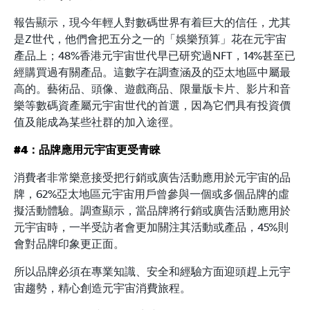
報告顯示，現今年輕人對數碼世界有着巨大的信任，尤其
是Z世代，他們會把五分之一的「娛樂預算」花在元宇宙
產品上；48%香港元宇宙世代早已研究過NFT，14%甚至已
經購買過有關產品。這數字在調查涵及的亞太地區中屬最
高的。藝術品、頭像、遊戲商品、限量版卡片、影片和音
樂等數碼資產屬元宇宙世代的首選，因為它們具有投資價
值及能成為某些社群的加入途徑。
#4：品牌應用元宇宙更受青睞
消費者非常樂意接受把行銷或廣告活動應用於元宇宙的品
牌，62%亞太地區元宇宙用戶曾參與一個或多個品牌的虛
擬活動體驗。調查顯示，當品牌將行銷或廣告活動應用於
元宇宙時，一半受訪者會更加關注其活動或產品，45%則
會對品牌印象更正面。
所以品牌必須在專業知識、安全和經驗方面迎頭趕上元宇
宙趨勢，精心創造元宇宙消費旅程。