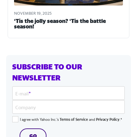
NOVEMBER 19, 2025
‘Tis the jolly season? ‘Tis the battle
season!
SUBSCRIBE TO OUR
NEWSLETTER
E-mail
*
Company
I agree with Yahoo Inc.'s
Terms of Service
and
Privacy Policy
.*
GO