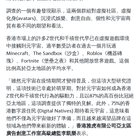
調查的一個有趣發現顯示，這兩個群組對虛擬社區、虛擬
化身(avatars)、沉浸式娛樂、創意自由、個性和元宇宙商
貿有着不同的期望和看法。
香港市場上的許多Z世代和千禧世代早已在虛擬遊戲環境
中接觸到元宇宙。過半數受訪者在過去一個月玩過
Minecraft、The Sandbox《沙盒》、Roblox《機器磚
塊》、Fortnite《堡壘之夜》和其他開放世界遊戲。這個
比例高於亞太地區的平均水平。
「雖然元宇宙在疫情期間才變得普及，但這項大型研究證
明，這項技術已非處於萌芽期。對於元宇宙如何成為香港
Z世代和千禧世代行為的驅動力，且以87%的高百份比冠絕
亞太地區，這項調查提供了獨特的見解。此外，75%的香
港數字原住民 (Digital Natives) 期待着元宇宙，這意味着
他們不僅為元宇宙做好了準備，而且越來越渴望品牌在這
領域為他們帶來嶄新的體驗，」
香港雅虎有限公司亞太區
廣告創意工作室高級總監李凱樂
表示。