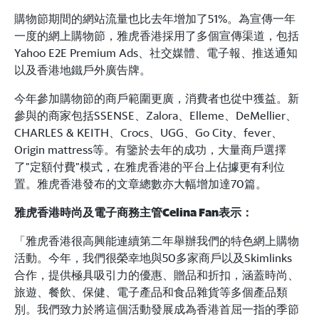
購物節期間的網站流量也比去年增加了51%。為宣傳一年
一度的網上購物節，雅虎香港採用了多個宣傳渠道，包括
Yahoo E2E Premium Ads、社交媒體、電子報、推送通知
以及香港地鐵戶外廣告牌。
今年參加購物節的商戶範圍更廣，消費者也從中獲益。新
參與的商家包括SSENSE、Zalora、Elleme、DeMellier、
CHARLES & KEITH、Crocs、UGG、Go City、fever、
Origin mattress等。有鑒於去年的成功，大量商戶選擇
了"定額付費"模式，在雅虎香港的平台上佔據更有利位
置。雅虎香港發布的文章總數亦大幅增加達70篇。
雅虎香港時尚及電子商務主管
Celina Fan表示：
「雅虎香港很高興能連續第二年舉辦我們的特色網上購物
活動。今年，我們很榮幸地與50多家商戶以及Skimlinks
合作，提供極具吸引力的優惠、贈品和折扣，涵蓋時尚、
旅遊、餐飲、保健、電子產品和食品雜貨等多個產品類
別。我們致力於將這個活動發展成為香港首屈一指的季節