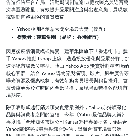
告進行跨平台布局。活動期間創造逾1.3億次曝光與近百萬
次專區瀏覽量，有效提升受眾關注度與出遊意願，展現數
據驅動內容策略的實質效益。
Yahoo亞洲區創意大獎全場最大獎（優異）
得獎者：建華集團 （品牌： 香港街市）
因應後疫情消費模式轉變，建華集團旗下「香港街市」攜
手 Yahoo 推動 Eshop 上線，透過投放優化與受眾分群，加
速傳統市場數位轉型。藉由 Yahoo App 獎賞計劃精準吸納
核心客群，結合 Yahoo 購物節與橫額、影片、原生廣告等
曝光資源及優惠機制，有效帶動會員增長與銷售提升。首
波優惠券亦於短時間內全數兌換，展現強勁轉換效能與市
場熱度。
除了表彰卓越行銷與頂尖創意案例外，Yahoo亦持續深化
品牌與消費者之間的連結。今年《Yahoo最佳品牌大賞》
再度攜手全球知名市調公司Kantar進行專業提名，並結合
Yahoo關鍵字搜尋熱度綜合評估，舉辦台灣市場票選活