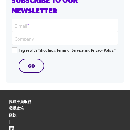
SUBSCRIBE TO OUR
NEWSLETTER
E-mail
*
Company
I agree with Yahoo Inc.'s
Terms of Service
and
Privacy Policy
.*
GO
搜尋推廣服務
私隱政策
條款
|