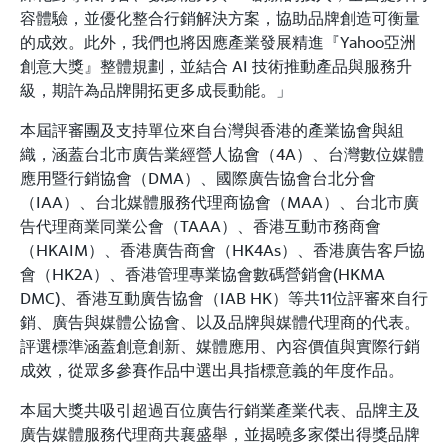
容體驗，並優化整合行銷解決方案，協助品牌創造可衡量
的成效。此外，我們也將因應產業發展精進『Yahoo亞洲
創意大獎』整體規劃，並結合 AI 技術推動產品與服務升
級，期許為品牌開拓更多成長動能。」
本屆評審團及支持單位來自台灣與香港的產業協會與組
織，涵蓋台北市廣告業經營人協會（4A）、台灣數位媒體
應用暨行銷協會（DMA）、國際廣告協會台北分會
（IAA）、台北媒體服務代理商協會（MAA）、台北市廣
告代理商業同業公會（TAAA）、香港互動市務商會
（HKAIM）、香港廣告商會（HK4As）、香港廣告客戶協
會（HK2A）、香港管理專業協會數碼營銷會(HKMA
DMC)、香港互動廣告協會（IAB HK）等共11位評審來自行
銷、廣告與媒體公協會、以及品牌與媒體代理商的代表。
評選標準涵蓋創意創新、媒體應用、內容價值與實際行銷
成效，從眾多參賽作品中選出具指標意義的年度作品。
本屆大獎共吸引超過百位廣告行銷業產業代表、品牌主及
廣告媒體服務代理商共襄盛舉，並揭曉多家傑出得獎品牌