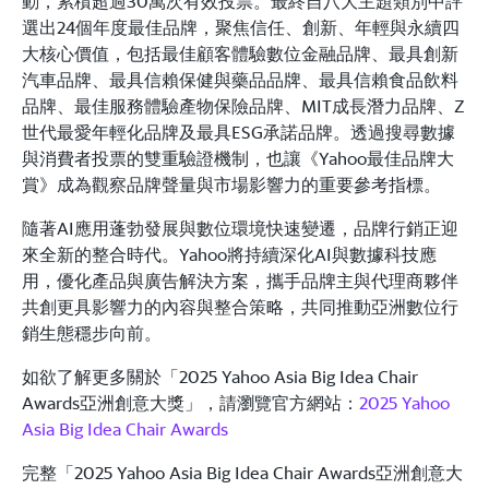
動，累積超過30萬次有效投票。最終自八大主題類別中評
選出24個年度最佳品牌，聚焦信任、創新、年輕與永續四
大核心價值，包括最佳顧客體驗數位金融品牌、最具創新
汽車品牌、最具信賴保健與藥品品牌、最具信賴食品飲料
品牌、最佳服務體驗產物保險品牌、MIT成長潛力品牌、Z
世代最愛年輕化品牌及最具ESG承諾品牌。透過搜尋數據
與消費者投票的雙重驗證機制，也讓《Yahoo最佳品牌大
賞》成為觀察品牌聲量與市場影響力的重要參考指標。
隨著AI應用蓬勃發展與數位環境快速變遷，品牌行銷正迎
來全新的整合時代。Yahoo將持續深化AI與數據科技應
用，優化產品與廣告解決方案，攜手品牌主與代理商夥伴
共創更具影響力的內容與整合策略，共同推動亞洲數位行
銷生態穩步向前。
如欲了解更多關於「2025 Yahoo Asia Big Idea Chair
Awards亞洲創意大獎」，請瀏覽官方網站：
2025 Yahoo
Asia Big Idea Chair Awards
完整「2025 Yahoo Asia Big Idea Chair Awards亞洲創意大